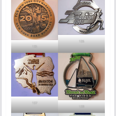
106
105
107
108