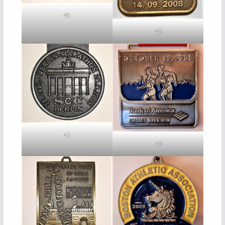
45
46
47
48