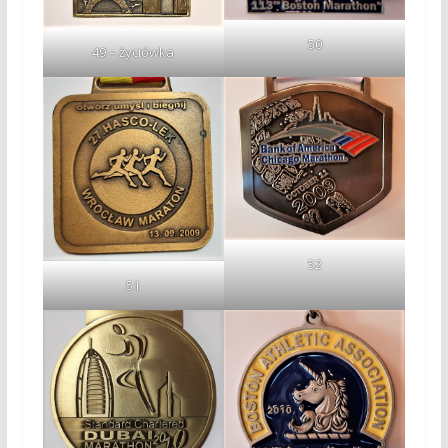
50
49 – życiówka
52
51