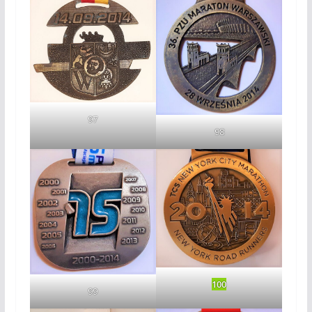
97
98
100
99