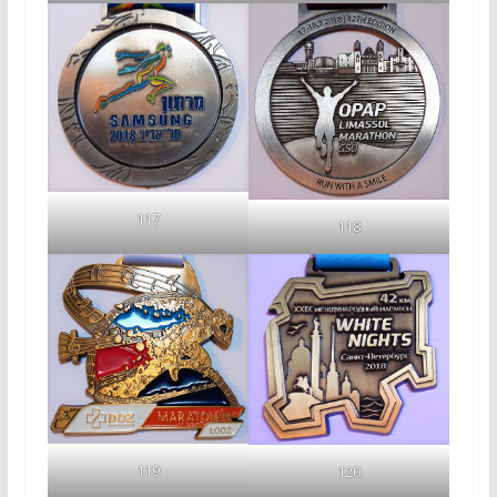
117
118
119
120