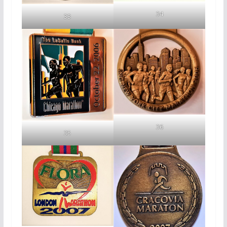
34
33
36
35