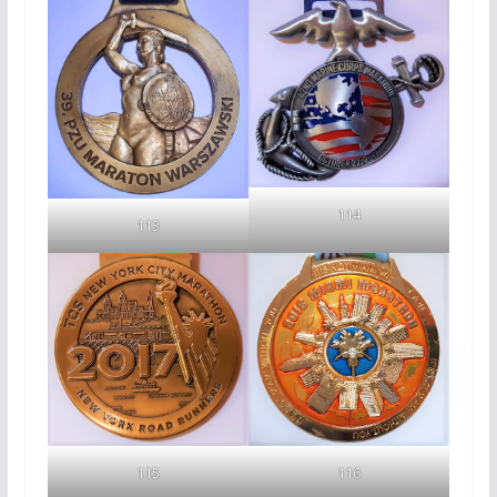
114
113
115
116