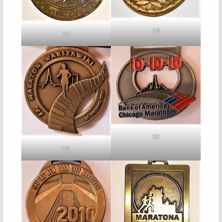
58
57
60
59