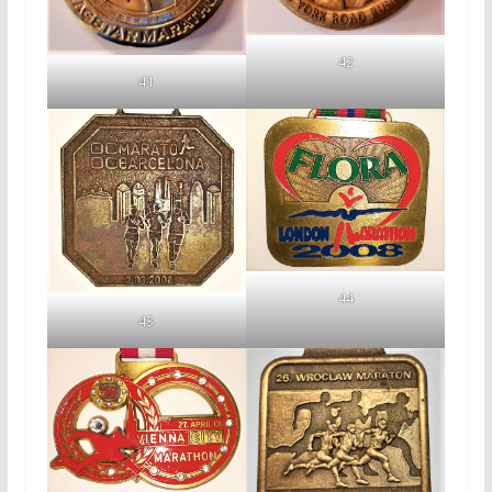
42
41
44
43