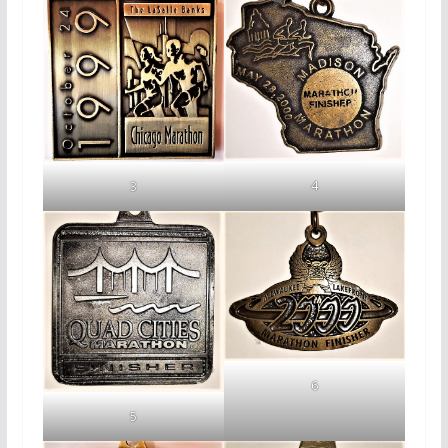
4
3
6
5