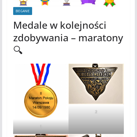
BIEGANIE
Medale w kolejności
zdobywania – maratony
🔍
2
1