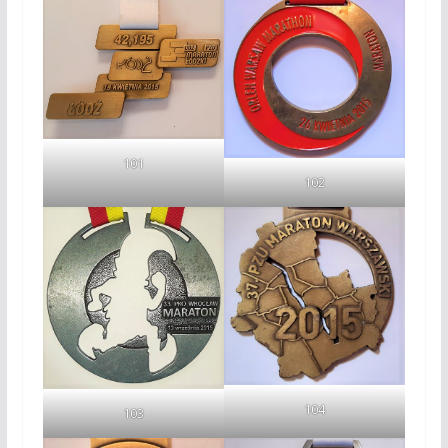
101
102
104
103