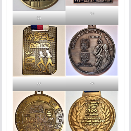
54
53
56
55