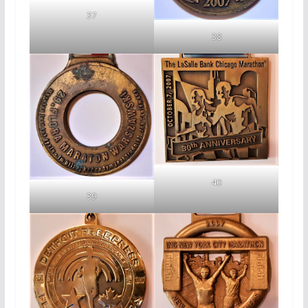
37
38
40
39