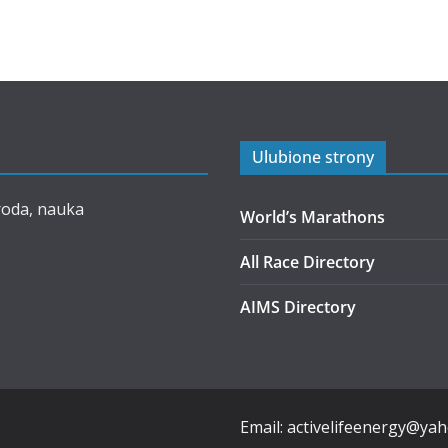
Ulubione strony
roda, nauka
World’s Marathons
All Race Directory
AIMS Directory
Email: activelifeenergy@ya