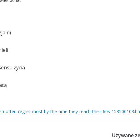
wiek 60 lat
zjami
ieli
sensu życia
acą
men-often-regret-most-by-the-time-they-reach-their-60s-153500103.ht
Używane zeg