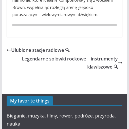
harmonie, które idealnie komponowały się z wokalem
Brown, wypełniając rozległą arenę głęboko
poruszającym i wielowymiarowym dźwiękiem.
Ulubione stacje radiowe 🔍
Legendarne solówki rockowe – instrumenty
klawiszowe 🔍
My favorite things
Bieganie, muzyka, filmy, rower, podróże, przyroda,
nauka